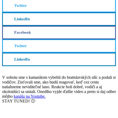
Twitter
LinkedIn
Facebook
Twitter
LinkedIn
V sobotu sme s kamarátom vybehli do bratislavských ulíc a podali si
vodičov. Zisťovali sme, ako budú reagovať, keď cez cestu
natiahneme neviditeľné lano. Reakcie boli dobré, vodiči a aj
okoloidúci sa smiali. Onedlho vyjde ďalšie video a preto si daj odber
môjho
kanálu na Youtube.
STAY TUNED! 🙂