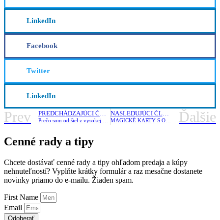
LinkedIn
Facebook
Twitter
LinkedIn
Prev
Ďalšie
PREDCHÁDZAJÚCI ČLÁNOK
NASLEDUJÚCI ČLÁNOK
Prečo som odišiel z vysokej školy? – VIDEO
MAGICKÉ KARTY S OKOLOIDÚCIMI
Cenné rady a tipy
Chcete dostávať cenné rady a tipy ohľadom predaja a kúpy
nehnuteľností? Vyplňte krátky formulár a raz mesačne dostanete
novinky priamo do e-mailu. Žiaden spam.
First Name
Email
Odoberať