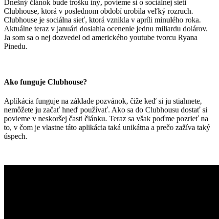
Dnešný článok bude trošku iný, povieme si o sociálnej sieti
Clubhouse, ktorá v poslednom období urobila veľký rozruch.
Clubhouse je sociálna sieť, ktorá vznikla v apríli minulého roka.
Aktuálne teraz v januári dosiahla ocenenie jednu miliardu dolárov.
Ja som sa o nej dozvedel od amerického youtube tvorcu Ryana
Pinedu.
Ako funguje Clubhouse?
Aplikácia funguje na základe pozvánok, čiže keď si ju stiahnete,
nemôžete ju začať hneď používať. Ako sa do Clubhousu dostať si
povieme v neskoršej časti článku. Teraz sa však poďme pozrieť na
to, v čom je vlastne táto aplikácia taká unikátna a prečo zažíva taký
úspech.