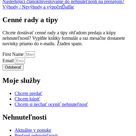
Nasledujúci článok
Investovanie do nehnuteľností na prenájom?
Výhody / Nevýhody a výpočet
Ďalšie
Cenné rady a tipy
Chcete dostávať cenné rady a tipy ohľadom predaja a kúpy
nehnuteľností? Vyplňte krátky formulár a raz mesačne dostanete
novinky priamo do e-mailu. Žiaden spam.
First Name
Email
Odoberať
Moje služby
Chcem predať
Chcem kúpiť
Chcem si nechať oceniť nehnuteľnosť
Nehnuteľnosti
Aktuálne v ponuke
Predané nehnuteľnosti