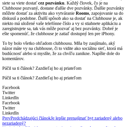
siete sa viete dostať
cez pozvánku
. Každý človek, čo je na
Clubhouse pozvaný, dostane ďalšie dve pozvánky. Ďalšie pozvánky
môžete dostať za aktivitu ako vytváranie
Rooms
, zapojovanie sa do
diskusií a podobne. Ďalší spôsob ako sa dostať na Clubhouse je, ak
niekto má uložené vaše telefónne číslo a vy si stiahnete aplikáciu a
zaregistrujete sa, tak vás môže pozvať aj bez pozvánky. Dobré je
ešte spomenúť, že clubhouse je zatiaľ dostupný len pre iPhony.
To by bolo všetko ohľadom clubhousu. Mňa by zaujímalo, aký
názor máte vy na clubhouse, či to vidite ako sociálnu sieť, ktorá má
budúcnosť alebo si myslíte, že za chvíľu zanikne. Napíšte dole do
komentárov.
Páčil sa ti článok? Zazdieľaj ho aj priateľom
Páčil sa ti článok? Zazdieľaj ho aj priateľom
Facebook
Twitter
LinkedIn
Facebook
Twitter
LinkedIn
Prev
Predchádzajúci článok
Je lepšie prenajímať byt zariadený alebo
nezariadený?