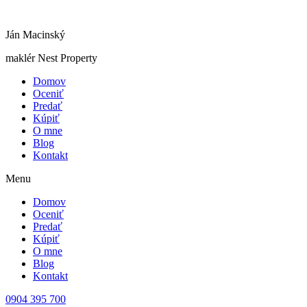
Ján Macinský
maklér Nest Property
Domov
Oceniť
Predať
Kúpiť
O mne
Blog
Kontakt
Menu
Domov
Oceniť
Predať
Kúpiť
O mne
Blog
Kontakt
0904 395 700