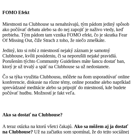
FOMO Efekt
Miestnosti na Clubhouse sa nenahrávajú, tým pádom jediný spôsob
ako počúvať debatu alebo sa do nej zapojiť je naživo vtedy, keď
prebieha. Tým pádom tam vznika FOMO efekt, čo je skratka Fear
Of Missing Out, čiže Strach z toho, že niečo zmeškáte.
Jediný, kto si robí z miestností nejaký záznam je samotný
Clubhouse, kvôli posúdeniu, či sa neporušili nejaké pravidlá.
Porušením týchto Community Guidelines máte šancu dostať ban,
ktorý je už trvalý a späť na Clubhouse sa už nedostanete.
Čo sa týka využitia Clubhousu, môžete na ňom usporadúvať online
konferencie, diskusie na rôzne témy, online poradne alebo napríklad
sprevádzané meditácie alebo sa pripojiť do miestností, kde budete
počúvať hudbu. Možností je fakt veľa.
Ako sa dostať na Clubhouse?
A teraz otázka na ktorú všetci čakajú.
Ako sa môžem aj ja dostať
na Clubhouse?
Už na začiatku som spomínal, že do tejto sociálnej