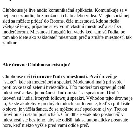
Clubhouse je live audio komunikačná aplikácia. Komunikuje sa v
nej len cez audio, bez možnosti chatu alebo videa. V tejto sociálnej
sieti sa môžete pridať do Rooms, čiže miestností, kde sa riešia
všelijaké témy, prípadne si vytvoriť vlastnú miestnosť a stať sa
moderátorom. Miestnosti fungujú len vtedy keď tam sú ľudia, po
tom ako idete ako zakladateľ miestnosti preč a zrušíte miestnosť, tak
zanikne.
Aké úrovne Clubhousu existujú?
Clubhouse má
tri úrovne ľudí v miestnosti
. Prvá úroveň je
“stage”, kde sú moderátori a speakri. Moderátori majú pri svojej
profilovke takú zelenú hviezdičku. Títo moderátori spravujú celú
miestnosť a dávajú možnosť ľuďom stať sa speakrom. Druhá
úroveň sú ľudia, ktorých followujú speakri. Výhodou tejto úrovne je
to, že ste akokeby v predných radoch konferencie, keď sa prihlásite
o slovo, je väčšia šanca, že sa môžete stať speakrom aj vy. Treťou
úrovňou sú ostatní poslucháči. Čím dlhšie však ako poslucháč v
miestnosti ste bez toho, aby ste odišli, tak sa automaticky posúvate
hore, keď niekto vyššie pred vami odíde preč.